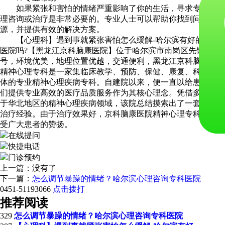
如果紧张和害怕的情绪严重影响了你的生活，寻求专业的心
理咨询或治疗是非常必要的。专业人士可以帮助你找到问题的根
源，并提供有效的解决方案。
【心理科】遇到事就紧张害怕怎么缓解-哈尔滨有好的心理
医院吗?【黑龙江京科脑康医院】位于哈尔滨市南岗区先锋路565
号，环境优美，地理位置优越，交通便利，黑龙江京科脑康医院
精神心理专科是一家集临床教学、预防、保健、康复、科研为一
体的专业精神心理疾病专科。自建院以来，便一直以给患者朋友
们提供专业高效的医疗品质服务作为其核心理念。凭借多年躬耕
于华北地区的精神心理疾病领域，该院总结摸索出了一套有效地
治疗经验。由于治疗效果好，京科脑康医院精神心理专科一直备
受广大患者的赞扬。
在线提问
快捷电话
门诊预约
上一篇：没有了
下一篇：
怎么调节暴躁的情绪？哈尔滨心理咨询专科医院
0451-51193066
点击拨打
推荐阅读
329
怎么调节暴躁的情绪？哈尔滨心理咨询专科医院