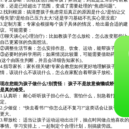
张，还是已经超出了范围，变成了需要处理的“焦虑问题”。
2.找到根源：搞清楚孩子焦虑背后真正的原因是什么?是怕让父
母失望?是给自己压力太大?还是学习基础不扎实心里没底?
3.定制方案：专家会根据每个孩子具体的情况，给出最合适的建
议。可能需要：
①聊天谈心(心理治疗)：比如教孩子怎么放松，怎么改变那些让
自己更紧张的负面想法。
②调整生活节奏：怎么安排作息、饮食、运动，能帮孩子减压。
③必要时的科学用药：如果情况比较重，可能需要借助药物帮忙
(这个由医生判断，并且会详细告知家长)。
4.指导家长：家长很关键!专家会教您如何更好地理解孩子的心
情，该说什么不该说什么，怎么在家配合着帮孩子放松。
现在您能为孩子做什么?别责怪： 孩子不是故意偷懒或矫情，他
是真的难受。
1.认真听： 耐心听听孩子担心什么、害怕什么，别急着打断或否
定。
2.少催促： “快去看书!”“你怎么还不复习?”这类话会让孩子压力
更大。
3.帮放松： 适当让孩子运动运动出出汗，抽点时间做点他喜欢的
事情。学习安排上，一起制定个合理计划，别搞疲劳战。