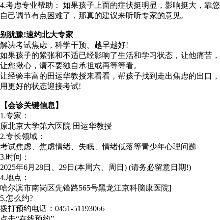
4.考虑专业帮助： 如果孩子上面的症状挺明显，影响挺大，靠您
自己调节有点困难了，那真的建议来听听专家的意见。
别犹豫!速约北大专家
解决考试焦虑，科学干预、越早越好!
如果孩子的紧张和不适已经影响了生活和学习状态，让他痛苦，
让您揪心，请不要独自承担或再等等看。
让经验丰富的田运华教授来看看，帮孩子找到走出焦虑的出口，
用更好的状态迎接考试!
【会诊关键信息】
1.专家：
原北京大学第六医院 田运华教授
2.专长领域：
考试焦虑、焦虑情绪、失眠、情绪低落等青少年心理问题
3.时间：
2025年6月28日、29日(本周六、周日) (请务必留意日期!)
4.地点：
哈尔滨市南岗区先锋路565号黑龙江京科脑康医院]
5.怎么约?
拨打预约电话：0451-51193066
点击“在线预约”