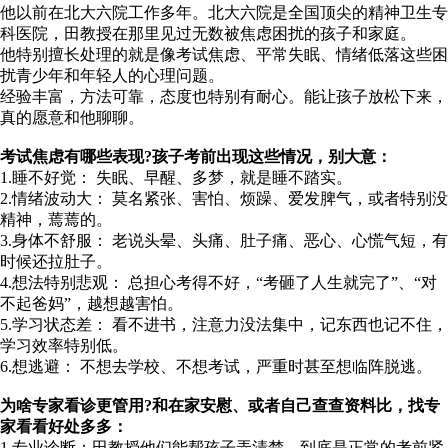
他以前在北大六院工作多年。北大六院是全国顶尖的精神卫生专
科医院，田教授在那里见过无数被焦虑困扰的孩子和家庭。
他特别擅长处理的就是像考试焦虑、平常失眠、情绪低落这些困
扰青少年和年轻人的心理问题。
经验丰富，方法可靠，态度也特别有耐心。能让孩子放松下来，
真的愿意和他聊聊。
考试焦虑有哪些表现?孩子考前出现这些情况，别大意：
1.睡不好觉： 失眠、早醒、多梦，就是睡不踏实。
2.情绪波动大： 莫名紧张、害怕、烦躁、爱发脾气，或者特别没
精神，蔫蔫的。
3.身体不舒服： 老说头晕、头痛、肚子痛、恶心、心慌气短，有
时候还拉肚子。
4.想法特别悲观： 总担心考得不好，“考砸了人生就完了”、“对
不起爸妈”，越想越害怕。
5.学习状态差： 看不进书，注意力没法集中，记东西也记不住，
学习效率特别低。
6.想逃避： 不想去学校、不想考试，严重时甚至想临阵脱逃。
为啥专家看诊更管用?和在家安慰、或者自己查查资料比，找专
家看看好处多多：
1.专业诊断：田教授他们能帮孩子弄清楚，到底是正常的考前紧