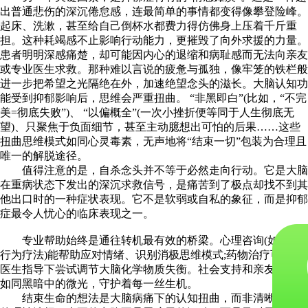
出普通悲伤的深沉倦怠感，连最简单的事情都变得像攀登险峰。
起床、洗漱，甚至给自己倒杯水都费力得仿佛身上压着千斤重
担。这种耗竭感不止影响行动能力，更摧毁了向外求援的力量。
患者明明深感痛楚，却可能因内心的退缩和病耻感而无法向亲友
或专业医生求救。那种难以言说的疲惫与孤独，像牢笼的铁栏般
进一步把希望之光隔绝在外，加速绝望念头的滋长。​​大脑认知功
能受到抑郁影响后，思维会严重扭曲。​​ “非黑即白”(比如，“不完
美=彻底失败”)、 “以偏概全”(一次小挫折便等同于人生彻底无
望)、只聚焦于负面细节，甚至主动臆想出可怕的后果……这些
扭曲思维模式如同心灵毒素，无声地将“结束一切”包装为合理且
唯一的解脱途径。
值得注意的是，自杀念头并不等于必然走向行动。它是大脑
在重病状态下发出的深沉求救信号，是痛苦到了极点却找不到其
他出口时的一种症状表现。它不是软弱或自私的象征，而是抑郁
症最令人忧心的临床表现之一。
​​专业帮助始终是通往转机最有效的桥梁。心理咨询(如认知
行为疗法)能帮助应对情绪、识别消极思维模式;药物治疗可以在
医生指导下尝试调节大脑化学物质失衡。社会支持和亲友的理解
如同黑暗中的微光，守护着每一丝生机。​​
结束生命的想法是大脑病痛下的认知扭曲，而非清晰思考后