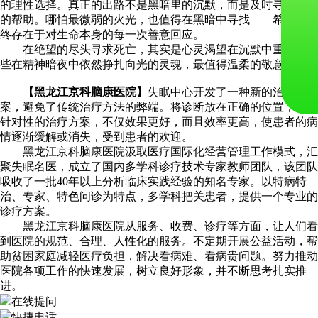
的理性选择。真正的出路不是黑暗里的沉默，而是及时寻求专业
的帮助。哪怕最微弱的火光，也值得在黑暗中寻找——希望，始
终存在于对生命本身的每一次善意回应。
在绝望的尽头寻求死亡，其实是心灵渴望在沉默中重生。那
些在精神暗夜中依然挣扎向光的灵魂，最值得温柔的敬意。
【黑龙江京科脑康医院】
失眠中心开发了一种新的治疗方
案，避免了传统治疗方法的弊端。将诊断放在正确的位置，采取
针对性的治疗方案，不仅效果更好，而且效率更高，使患者的病
情逐渐缓解或消失，受到患者的欢迎。
黑龙江京科脑康医院汲取医疗国际化经营管理工作模式，汇
聚失眠名医，成立了国内多学科诊疗技术专家教师团队，该团队
吸收了一批40年以上分析临床实践经验的知名专家。以特病特
治、专家、特色问诊为特点，多学科把关患者，提供一个专业的
诊疗方案。
黑龙江京科脑康医院从服务、收费、诊疗等方面，让人们看
到医院的规范、合理、人性化的服务。不定期开展公益活动，帮
助贫困家庭减轻医疗负担，解决看病难、看病贵问题。努力推动
医院各项工作的快速发展，树立良好形象，并不断思考扎实推
进。
在线提问
快捷电话