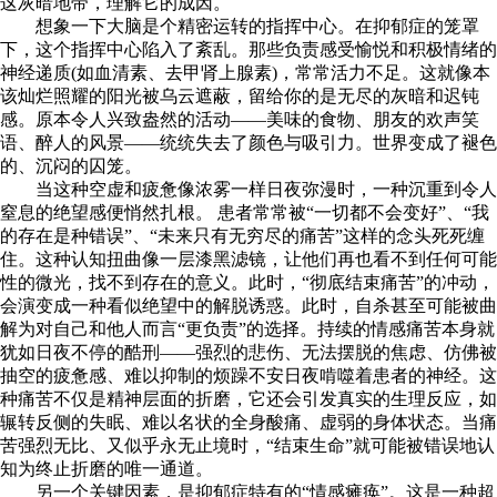
这灰暗地带，理解它的成因。
想象一下大脑是个精密运转的指挥中心。在抑郁症的笼罩
下，这个指挥中心陷入了紊乱。那些负责感受愉悦和积极情绪的
神经递质(如血清素、去甲肾上腺素)，常常活力不足。这就像本
该灿烂照耀的阳光被乌云遮蔽，留给你的是无尽的灰暗和迟钝
感。原本令人兴致盎然的活动——美味的食物、朋友的欢声笑
语、醉人的风景——统统失去了颜色与吸引力。世界变成了褪色
的、沉闷的囚笼。
​​当这种空虚和疲惫像浓雾一样日夜弥漫时，一种沉重到令人
窒息的绝望感便悄然扎根。​​ 患者常常被“一切都不会变好”、“我
的存在是种错误”、“未来只有无穷尽的痛苦”这样的念头死死缠
住。这种认知扭曲像一层漆黑滤镜，让他们再也看不到任何可能
性的微光，找不到存在的意义。此时，“彻底结束痛苦”的冲动，
会演变成一种看似绝望中的解脱诱惑。此时，自杀甚至可能被曲
解为对自己和他人而言“更负责”的选择。持续的情感痛苦本身就
犹如日夜不停的酷刑——强烈的悲伤、无法摆脱的焦虑、仿佛被
抽空的疲惫感、难以抑制的烦躁不安日夜啃噬着患者的神经。这
种痛苦不仅是精神层面的折磨，它还会引发真实的生理反应，如
辗转反侧的失眠、难以名状的全身酸痛、虚弱的身体状态。​​当痛
苦强烈无比、又似乎永无止境时，“结束生命”就可能被错误地认
知为终止折磨的唯一通道。​​
另一个关键因素，是抑郁症特有的“情感瘫痪”。这是一种超