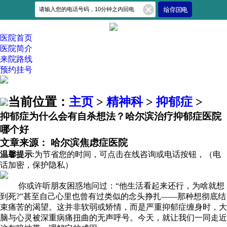
医院首页
医院简介
来院路线
预约挂号
当前位置：
主页
>
精神科
>
抑郁症
>
抑郁症为什么会有自杀想法？哈尔滨治疗抑郁症医院
哪个好
文章来源： 哈尔滨焦虑症医院
温馨提示
:为节省您的时间，可点击在线咨询或电话按钮，（
电
话加密，保护隐私
）
你或许听朋友困惑地问过：“他生活看起来还行，为啥就想
到死?”甚至自己心里也曾有过类似的念头挣扎——那种想彻底结
束痛苦的渴望。这并非软弱或矫情，而是严重抑郁症缠身时，大
脑与心灵被深重病痛扭曲的无声呼号。今天，就让我们一同走近