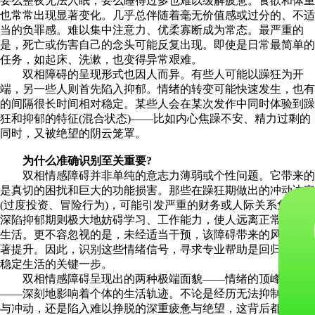
要么整夜无法入眠，要么睡得过多也难以缓解疲惫。食欲和体重
也常常出现显著变化。几乎总伴随着毫无价值感或过分的、不适
当的负罪感。难以集中注意力、优柔寡断成为常态。最严重的
是，死亡或伤害自己的念头可能反复出现。即使是日常最简单的
任务，如起床、洗漱，也变得异常艰难。
双相障碍的呈现形式也因人而异。有些人可能以躁狂为开
端，另一些人则首先陷入抑郁。情绪的转变可能快速发生，也有
的间隔很长时间相对稳定。某些人会在某次发作中同时体验到躁
狂和抑郁的特征(混合状态)——比如内心焦躁不安、精力过剩的
同时，又被绝望的阴云笼罩。
​​
为什么准确识别至关重要?​​
双相情感障碍并非单纯的意志力薄弱或个性问题。它带来的
是真切的困扰和巨大的功能损害。那些在躁狂期做出的冲动决定
(过度投资、冒险行为)，可能引发严重的财务或人际关系危机。
深陷抑郁期则极大地妨碍学习、工作能力，使人远离正常的社交
生活。更不容忽视的是，未经适当干预，该障碍带来的风险会显
著提升。因此，识别这些情绪信号，寻求专业帮助是回归平衡与
稳定生活的关键一步。
双相情感障碍呈现出的两种极端面貌——情绪的顶峰与谷底
——深刻地影响着个体的生活轨迹。不论是经历无法抑制的高昂
与冲动，还是陷入难以挣脱的深重疲惫与绝望，这背后都是大脑