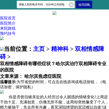
医院首页
医院简介
来院路线
预约挂号
当前位置：
主页
>
精神科
>
双相情感障
碍
>
双相情感障碍有哪些症状？哈尔滨治疗双相障碍专业
的医院
文章来源： 哈尔滨焦虑症医院
温馨提示
:为节省您的时间，可点击在线咨询或电话按钮，（
电
话加密，保护隐私
）
你是否曾目睹亲近的人经历过令人困惑的情绪变化?上周还
干劲十足、充满创意，仿佛无所不能，这周却突然像变了个人，
精力被抽干，失去所有兴趣，甚至深陷绝望的泥沼难以自拔?这