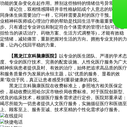
功能的复杂变化在起作用。辨别这些独特的情绪信号异常重要。
请记住，双相情感障碍并非性格缺陷或个人意志的软弱，如
同身体生病需要治疗一样，它同样需要及时的医疗干预。寻求专
业精神科医师或心理治疗师的帮助是找回生活平衡最重要的一
步。只有通过专业评估和制定符合个体需求的管理计划(可能包
括恰当的谈话治疗、药物方案、生活方式调整等)，才能有效稳
定情绪，减轻痛苦，重新把握对生活的方向。拥抱专业支持的力
量，让内心找回平稳的力量。
【黑龙江京科脑康医院】
以专业的医生团队、严谨的学术态
度、专业的医疗技术、完善的配套设施、人性化医疗服务为广大
精神疾病患者提供及时、有效的治疗，始终把追求高品质的医疗
和服务质量作为发展的永恒主题，以"优质的服务、显着的效
果"取信于民，真正让患者感受到重获健康的喜悦。
黑龙江京科脑康医院在收费标准上，参照地方相关医保定
价，基础收费比照哈尔滨市物价局收费标准。对于医院创新型、
优良的临床技术，根据医疗服务需求进行定价。医院郑重承诺：
竭尽所能为一切患者提供人文医疗服务，实施循征医疗和医德至
上、顾客至上、服务至诚、技术至精的个性化需求诊疗服务。
在线提问
快捷电话