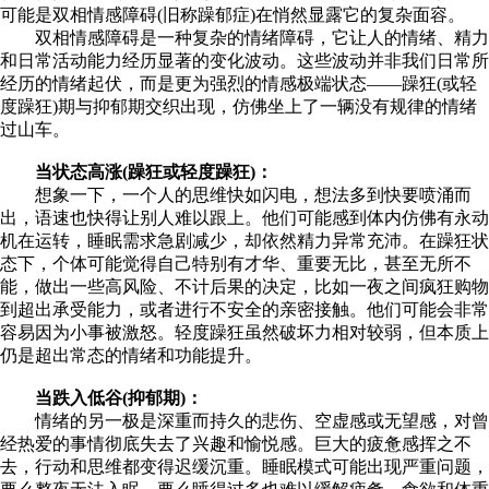
可能是双相情感障碍(旧称躁郁症)在悄然显露它的复杂面容。
双相情感障碍是一种复杂的情绪障碍，它让人的情绪、精力
和日常活动能力经历显著的变化波动。这些波动并非我们日常所
经历的情绪起伏，而是更为强烈的情感极端状态——躁狂(或轻
度躁狂)期与抑郁期交织出现，仿佛坐上了一辆没有规律的情绪
过山车。
​​当状态高涨(躁狂或轻度躁狂)：​​
想象一下，一个人的思维快如闪电，想法多到快要喷涌而
出，语速也快得让别人难以跟上。他们可能感到体内仿佛有永动
机在运转，睡眠需求急剧减少，却依然精力异常充沛。在躁狂状
态下，个体可能觉得自己特别有才华、重要无比，甚至无所不
能，做出一些高风险、不计后果的决定，比如一夜之间疯狂购物
到超出承受能力，或者进行不安全的亲密接触。他们可能会非常
容易因为小事被激怒。轻度躁狂虽然破坏力相对较弱，但本质上
仍是超出常态的情绪和功能提升。
​​
当跌入低谷(抑郁期)：​​
情绪的另一极是深重而持久的悲伤、空虚感或无望感，对曾
经热爱的事情彻底失去了兴趣和愉悦感。巨大的疲惫感挥之不
去，行动和思维都变得迟缓沉重。睡眠模式可能出现严重问题，